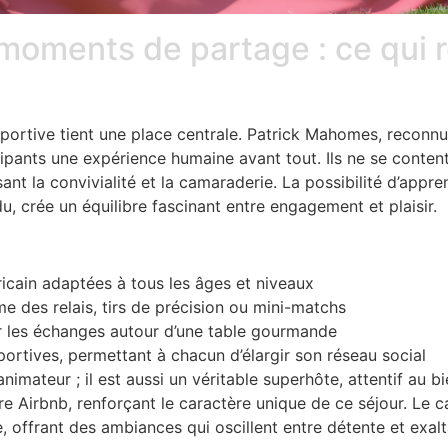
 moments de partage : ce qui 
sportive tient une place centrale. Patrick Mahomes, reconn
pants une expérience humaine avant tout. Ils ne se content
sant la convivialité et la camaraderie. La possibilité d’app
u, crée un équilibre fascinant entre engagement et plaisir.
ricain adaptées à tous les âges et niveaux
 des relais, tirs de précision ou mini-matchs
 les échanges autour d’une table gourmande
rtives, permettant à chacun d’élargir son réseau social
imateur ; il est aussi un véritable superhôte, attentif au b
re Airbnb, renforçant le caractère unique de ce séjour. Le 
 offrant des ambiances qui oscillent entre détente et exalt