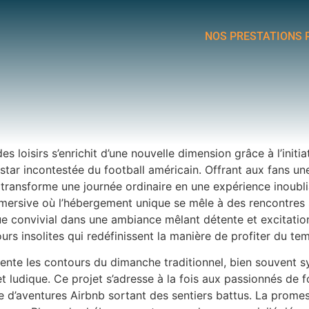
NOS PRESTATIONS 
des loisirs s’enrichit d’une nouvelle dimension grâce à l’ini
star incontestée du football américain. Offrant aux fans u
ransforme une journée ordinaire en une expérience inoubli
mmersive où l’hébergement unique se mêle à des rencontres 
 convivial dans une ambiance mêlant détente et excitation
s insolites qui redéfinissent la manière de profiter du temp
vente les contours du dimanche traditionnel, bien souvent 
t ludique. Ce projet s’adresse à la fois aux passionnés de f
te d’aventures Airbnb sortant des sentiers battus. La prome