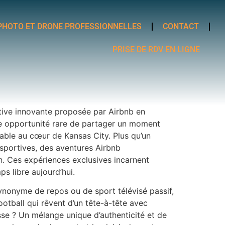
PHOTO ET DRONE PROFESSIONNELLES
CONTACT
PRISE DE RDV EN LIGNE
tiative innovante proposée par Airbnb en
ne opportunité rare de partager un moment
able au cœur de Kansas City. Plus qu’un
sportives, des aventures Airbnb
. Ces expériences exclusives incarnent
s libre aujourd’hui.
synonyme de repos ou de sport télévisé passif,
ootball qui rêvent d’un tête-à-tête avec
sse ? Un mélange unique d’authenticité et de