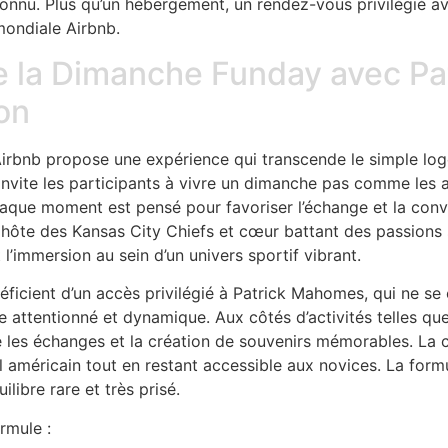
nnu. Plus qu’un hébergement, un rendez-vous privilégié ave
mondiale Airbnb.
e la Dimanche Funday avec Pa
on
nt, Airbnb propose une expérience qui transcende le simple
nvite les participants à vivre un dimanche pas comme les a
chaque moment est pensé pour favoriser l’échange et la con
 hôte des Kansas City Chiefs et cœur battant des passions 
l’immersion au sein d’un univers sportif vibrant.
énéficient d’un accès privilégié à Patrick Mahomes, qui ne s
 attentionné et dynamique. Aux côtés d’activités telles que l
 les échanges et la création de souvenirs mémorables. La c
l américain tout en restant accessible aux novices. La for
libre rare et très prisé.
rmule :