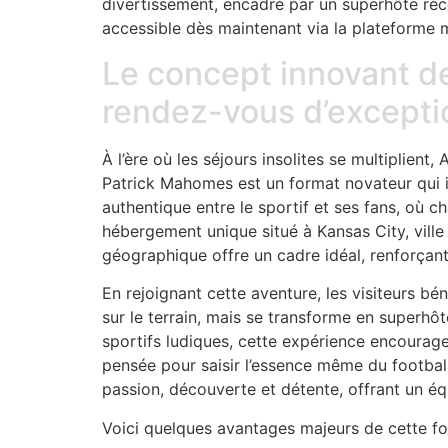
divertissement, encadré par un superhôte reco
accessible dès maintenant via la plateforme 
Le concept innovant d
rendez-vous d’excepti
À l’ère où les séjours insolites se multiplie
Patrick Mahomes est un format novateur qui i
authentique entre le sportif et ses fans, où 
hébergement unique situé à Kansas City, ville
géographique offre un cadre idéal, renforçant 
En rejoignant cette aventure, les visiteurs b
sur le terrain, mais se transforme en superhôte
sportifs ludiques, cette expérience encourage
pensée pour saisir l’essence même du footbal
passion, découverte et détente, offrant un équi
Voici quelques avantages majeurs de cette fo