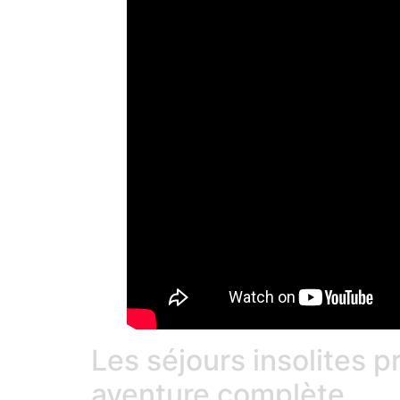
Les séjours insolites 
aventure complète