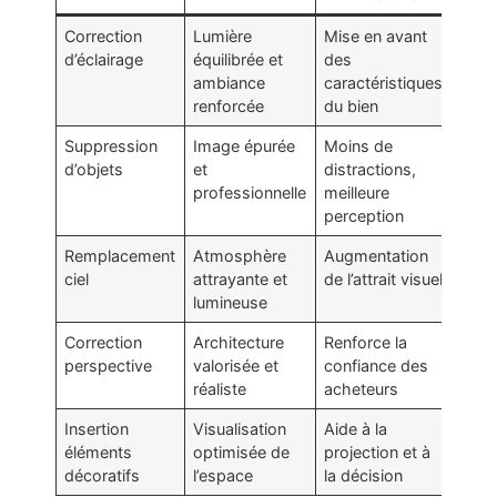
Correction
Lumière
Mise en avant
d’éclairage
équilibrée et
des
ambiance
caractéristiques
renforcée
du bien
Suppression
Image épurée
Moins de
d’objets
et
distractions,
professionnelle
meilleure
perception
Remplacement
Atmosphère
Augmentation
ciel
attrayante et
de l’attrait visuel
lumineuse
Correction
Architecture
Renforce la
perspective
valorisée et
confiance des
réaliste
acheteurs
Insertion
Visualisation
Aide à la
éléments
optimisée de
projection et à
décoratifs
l’espace
la décision