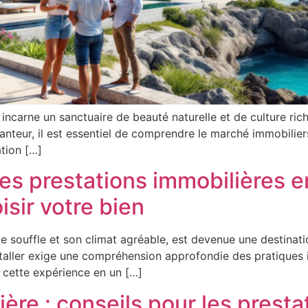
incarne un sanctuaire de beauté naturelle et de culture rich
hanteur, il est essentiel de comprendre le marché immobilier
ation […]
es prestations immobilières 
isir votre bien
souffle et son climat agréable, est devenue une destinatio
nstaller exige une compréhension approfondie des pratiques
r cette expérience en un […]
ère : conseils pour les prest