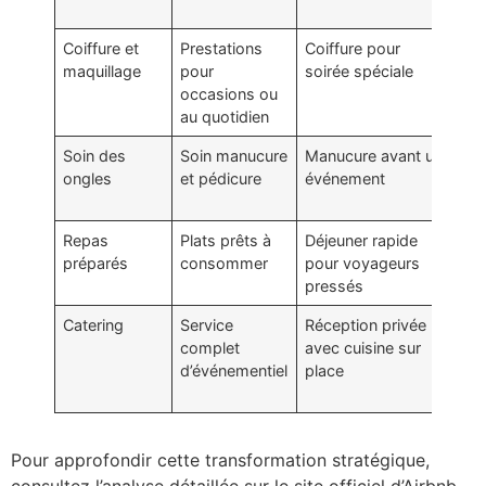
me
Coiffure et
Prestations
Coiffure pour
Au
maquillage
pour
soirée spéciale
co
occasions ou
soi
au quotidien
pla
Soin des
Soin manucure
Manucure avant un
So
ongles
et pédicure
événement
l’e
pe
Repas
Plats prêts à
Déjeuner rapide
Pra
préparés
consommer
pour voyageurs
co
pressés
ali
Catering
Service
Réception privée
Fac
complet
avec cuisine sur
év
d’événementiel
place
et
con
Pour approfondir cette transformation stratégique,
consultez l’analyse détaillée sur le site officiel d’Airbnb