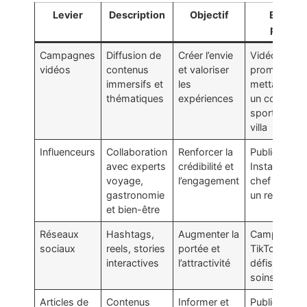
Levier
Description
Objectif
Exempl
pratiqu
Campagnes
Diffusion de
Créer l’envie
Vidéo
vidéos
contenus
et valoriser
promotionne
immersifs et
les
mettant en 
thématiques
expériences
un coaching
sportif dans
villa
Influenceurs
Collaboration
Renforcer la
Publication
avec experts
crédibilité et
Instagram d
voyage,
l’engagement
chef prépar
gastronomie
un repas un
et bien-être
Réseaux
Hashtags,
Augmenter la
Campagne
sociaux
reels, stories
portée et
TikTok avec
interactives
l’attractivité
défis autour
soins spa
Articles de
Contenus
Informer et
Publication s