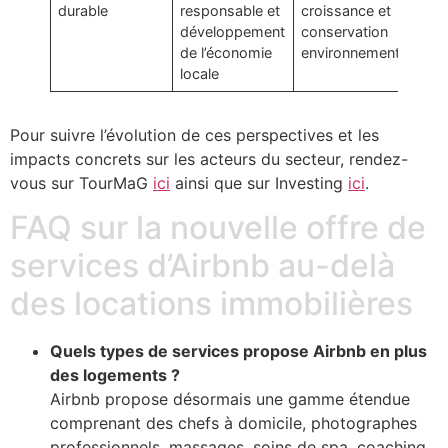
durable
responsable et
croissance et
a
développement
conservation
in
de l’économie
environnementale
l
locale
Pour suivre l’évolution de ces perspectives et les
impacts concrets sur les acteurs du secteur, rendez-
vous sur TourMaG
ici
ainsi que sur Investing
ici
.
FAQ sur la nouvelle offre de
services d’Airbnb au-delà
des locations immobilières
Quels types de services propose Airbnb en plus
des logements ?
Airbnb propose désormais une gamme étendue
comprenant des chefs à domicile, photographes
professionnels, massages, soins de spa, coaching