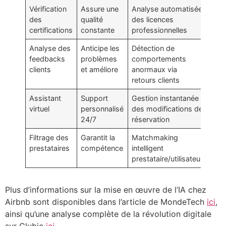
Vérification
Assure une
Analyse automatisée
des
qualité
des licences
certifications
constante
professionnelles
Analyse des
Anticipe les
Détection de
feedbacks
problèmes
comportements
clients
et améliore
anormaux via
retours clients
Assistant
Support
Gestion instantanée
virtuel
personnalisé
des modifications de
24/7
réservation
Filtrage des
Garantit la
Matchmaking
prestataires
compétence
intelligent
prestataire/utilisateur
Plus d’informations sur la mise en œuvre de l’IA chez
Airbnb sont disponibles dans l’article de MondeTech
ici
,
ainsi qu’une analyse complète de la révolution digitale