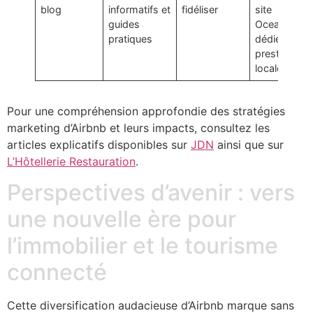
blog
informatifs et
fidéliser
site
guides
OceanView
pratiques
dédiée aux
prestations
locales
ici
Pour une compréhension approfondie des stratégies
marketing d’Airbnb et leurs impacts, consultez les
articles explicatifs disponibles sur
JDN
ainsi que sur
L’Hôtellerie Restauration
.
Perspectives d’avenir : vers
une nouvelle ère pour
l’immobilier et le tourisme
connecté
Cette diversification audacieuse d’Airbnb marque sans