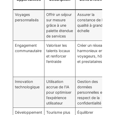
Voyages
Offrir un séjour
Assurer la
R
personnalisés
sur mesure
constance de la
d
grâce à une
qualité à grande
p
palette étendue
échelle
d
de services
qu
Engagement
Valoriser les
Créer un réseau
M
communautaire
talents locaux
harmonieux entre
d
et renforcer
voyageurs, hôtes
p
l’entraide
et prestataires
c
e
t
Innovation
Utilisation
Gestion des
P
technologique
accrue de l’IA
données
cl
pour optimiser
personnelles et
d
l’expérience
respect de la
c
utilisateur
confidentialité
a
Développement
Tourisme plus
Équilibrer
C