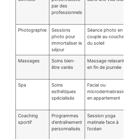
par des
de
professionnels
et
exc
Photographie
Sessions
Séance photo en
Val
photo pour
couple au coucher
vis
immortaliser le
du soleil
vo
séjour
Massages
Soins bien-
Massage relaxant
Fav
être variés
en fin de journée
rel
ré
Spa
Soins
Facial ou
Of
esthétiques
microdermabrasion
ex
spécialisés
en appartement
lux
êtr
Coaching
Programmes
Session yoga
Am
sportif
d’entraînement
matinale face à
fo
personnalisés
l’océan
ph
bi