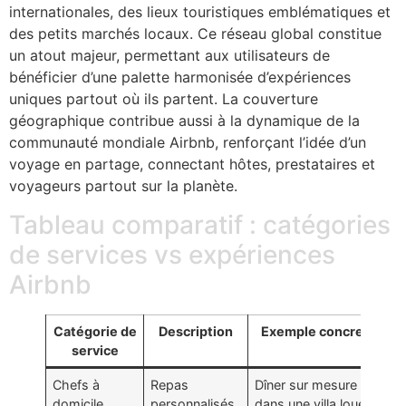
internationales, des lieux touristiques emblématiques et
des petits marchés locaux. Ce réseau global constitue
un atout majeur, permettant aux utilisateurs de
bénéficier d’une palette harmonisée d’expériences
uniques partout où ils partent. La couverture
géographique contribue aussi à la dynamique de la
communauté mondiale Airbnb, renforçant l’idée d’un
voyage en partage, connectant hôtes, prestataires et
voyageurs partout sur la planète.
Tableau comparatif : catégories
de services vs expériences
Airbnb
Catégorie de
Description
Exemple concret
I
service
l’
Chefs à
Repas
Dîner sur mesure
Re
domicile
personnalisés
dans une villa louée
se