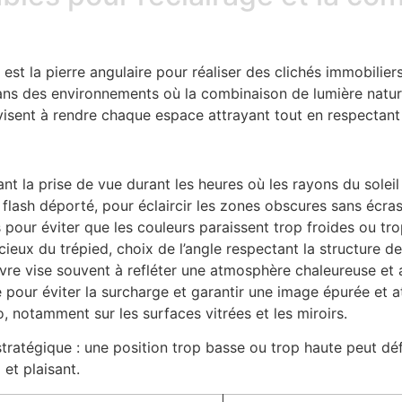
 est la pierre angulaire pour réaliser des clichés immobilier
ns des environnements où la combinaison de lumière naturell
isent à rendre chaque espace attrayant tout en respectant s
ant la prise de vue durant les heures où les rayons du soleil
le flash déporté, pour éclaircir les zones obscures sans écra
 pour éviter que les couleurs paraissent trop froides ou tr
eux du trépied, choix de l’angle respectant la structure de l
vre vise souvent à refléter une atmosphère chaleureuse et ac
our éviter la surcharge et garantir une image épurée et attr
o, notamment sur les surfaces vitrées et les miroirs.
tratégique : une position trop basse ou trop haute peut défo
et plaisant.