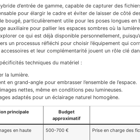
ybride d’entrée de gamme, capable de capturer des fichier
nsable pour élargir le cadre et éviter de laisser de côté de
 de bougé, particulièrement utile pour les poses longues en 
e auxiliaire pour pallier les espaces sombres où la lumière 
plorer ce qui est déjà disponible personnellement, puisqu’u
avers un processus réfléchi pour choisir l’équipement qui co
accessoires et leur complémentarité jouent un rôle clé dans
écificités techniques du matériel :
r la lumière.
ment en grand-angle pour embrasser l’ensemble de l’espace.
es images nettes, même en conditions peu lumineuses.
glages adaptés pour un éclairage naturel homogène.
ion principale
Budget
approximatif
mages en haute
500-700 €
Prise en charge des fi