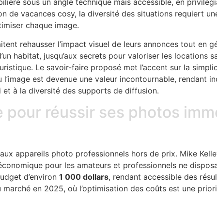
bilière sous un angle technique mais accessible, en privilégi
on de vacances cosy, la diversité des situations requiert un
ptimiser chaque image.
itent rehausser l’impact visuel de leurs annonces tout en g
 habitat, jusqu’aux secrets pour valoriser les locations sa
istique. Le savoir-faire proposé met l’accent sur la simplicit
l’image est devenue une valeur incontournable, rendant in
et à la diversité des supports de diffusion.
 pour réussir ses photos immo
aux appareils photo professionnels hors de prix. Mike Kelley
économique pour les amateurs et professionnels ne disposan
udget d’environ
1 000 dollars
, rendant accessible des résu
 marché en 2025, où l’optimisation des coûts est une prior