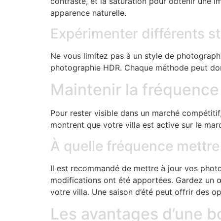
contraste, et la saturation pour obtenir une im
apparence naturelle.
Expérimenter différents st
Ne vous limitez pas à un style de photographi
photographie HDR. Chaque méthode peut donne
Maintenir la fréquence
Pour rester visible dans un marché compétitif,
montrent que votre villa est active sur le mar
À quelle fréquence mettre
Il est recommandé de mettre à jour vos photo
modifications ont été apportées. Gardez un œ
votre villa. Une saison d’été peut offrir des
Les avantages d’une bo