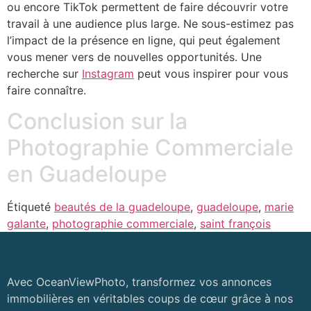
ou encore TikTok permettent de faire découvrir votre
travail à une audience plus large. Ne sous-estimez pas
l’impact de la présence en ligne, qui peut également
vous mener vers de nouvelles opportunités. Une
recherche sur
Instagram
peut vous inspirer pour vous
faire connaître.
Conclusion sur la
Photographie Commerciale
en Guadeloupe
Étiqueté
beautés de la guadeloupe
,
guadeloupe
,
marie
galante
,
photographie commerciale
,
saint françois
Avec OceanViewPhoto, transformez vos annonces
immobilières en véritables coups de cœur grâce à nos