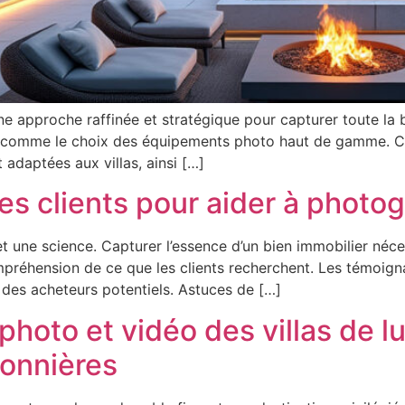
ne approche raffinée et stratégique pour capturer toute la b
out comme le choix des équipements photo haut de gamme. Ce
 adaptées aux villas, ainsi […]
s clients pour aider à photog
t et une science. Capturer l’essence d’un bien immobilier n
éhension de ce que les clients recherchent. Les témoignag
s des acheteurs potentiels. Astuces de […]
 photo et vidéo des villas de
sonnières