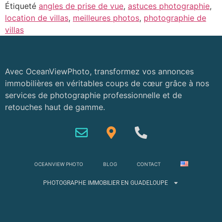
Étiqueté
angles de prise de vue
,
astuces photographie
,
location de villas
,
meilleures photos
,
photographie de
villas
Avec OceanViewPhoto, transformez vos annonces
immobilières en véritables coups de cœur grâce à nos
services de photographie professionnelle et de
retouches haut de gamme.
OCEANVIEW PHOTO
BLOG
CONTACT
PHOTOGRAPHE IMMOBILIER EN GUADELOUPE